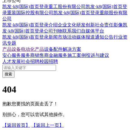
上市公司
凯发·k8(国际)首页登录重工股份有限公司
凯发·k8(国际)首页登
录重装国际控股有限公司
凯发·k8(国际)首页登录重能股份有限
公司
凯发·k8(国际)首页登录介绍
企业文化
研发创新
社会责任
影像凯
发·k8(国际)首页登录
公司刊物
联系我们
自媒体平台
凯发·k8(国际)首页登录新闻
市场活动
媒体报道
通知公告
行业资
讯
专题
产品设备
电动化产品
设备配件
解决方案
安心服务
服务商
销售商
金融服务
施工案例
投诉与建议
人才发展
社会招聘
校园招聘
搜索
404
抱歉您要找的页面走丢了！
别担心，您可以尝试其他操作。
【返回首页】
【返回上一页】