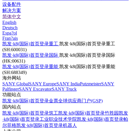
设备配件
解决方案
简体中文
English
Deutsch
Espa?ol
Fran?ais
凯发·k8(国际)首页登录重工
凯发·k8(国际)首页登录重工
(SH:600031)
凯发·k8(国际)首页登录国际
凯发·k8(国际)首页登录国际
(HK:00631)
凯发·k8(国际)首页登录重能
凯发·k8(国际)首页登录重能
(SH:688349)
海外网站
SANY Global
SANY Europe
SANY India
Putzmeister
SANY
Palfinger
SANY Excavator
SANY Truck
功能站点
凯发·k8(国际)首页登录金票
全球供应商门户(GSP)
国内站点
凯发·k8(国际)首页登录筑工
凯发·k8(国际)首页登录竹胜园
凯发
·k8(国际)首页登录工业职业技术学院
凯发·k8(国际)首页登录帕
尔菲格
凯发·k8(国际)首页登录机器人