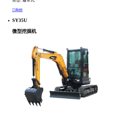
类型: 履带式

询价
SY35U
微型挖掘机