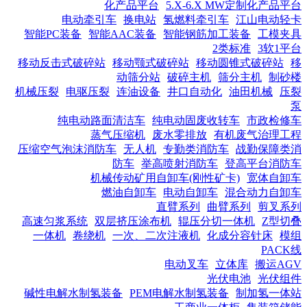
化产品平台
5.X-6.X MW定制化产品平台
电动牵引车
换电站
氢燃料牵引车
江山电动轻卡
智能PC装备
智能AAC装备
智能钢筋加工装备
工模夹具
2类标准
3软1平台
移动反击式破碎站
移动颚式破碎站
移动圆锥式破碎站
移
动筛分站
破碎主机
筛分主机
制砂楼
机械压裂
电驱压裂
连油设备
井口自动化
油田机械
压裂
泵
纯电动路面清洁车
纯电动固废收转车
市政检修车
蒸气压缩机
废水零排放
有机废气治理工程
压缩空气泡沫消防车
无人机
专勤类消防车
战勤保障类消
防车
举高喷射消防车
登高平台消防车
机械传动矿用自卸车(刚性矿卡)
宽体自卸车
燃油自卸车
电动自卸车
混合动力自卸车
直臂系列
曲臂系列
剪叉系列
高速匀浆系统
双层挤压涂布机
辊压分切一体机
Z型切叠
一体机
卷绕机
一次、二次注液机
化成分容针床
模组
PACK线
电动叉车
立体库
搬运AGV
光伏电池
光伏组件
碱性电解水制氢装备
PEM电解水制氢装备
制加氢一体站