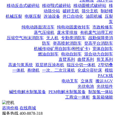
2类标准
3软1平台
移动反击式破碎站
移动颚式破碎站
移动圆锥式破碎站
移
动筛分站
破碎主机
筛分主机
制砂楼
机械压裂
电驱压裂
连油设备
井口自动化
油田机械
压裂
泵
纯电动路面清洁车
纯电动固废收转车
市政检修车
蒸气压缩机
废水零排放
有机废气治理工程
压缩空气泡沫消防车
无人机
专勤类消防车
战勤保障类消
防车
举高喷射消防车
登高平台消防车
机械传动矿用自卸车(刚性矿卡)
宽体自卸车
燃油自卸车
电动自卸车
混合动力自卸车
直臂系列
曲臂系列
剪叉系列
高速匀浆系统
双层挤压涂布机
辊压分切一体机
Z型切叠
一体机
卷绕机
一次、二次注液机
化成分容针床
模组
PACK线
电动叉车
立体库
搬运AGV
光伏电池
光伏组件
碱性电解水制氢装备
PEM电解水制氢装备
制加氢一体站
工商业一体柜
集装箱储能
咨询价格
在线商城
服务热线
400-8878-318