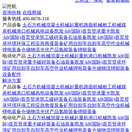
工商业一体柜
集装箱储能
咨询价格
在线商城
服务热线
400-8878-318
产品设备
土石方机械
混凝土机械
起重机
路面机械
桩工机械
煤
炭机械
港口机械
风电设备
凯发·k8(国际)首页登录重卡
凯发
·k8(国际)首页登录筑工
破碎装备
石油装备
凯发·k8(国际)首页登
录环境
环保工程
应急救援装备
矿用自卸车
自卸车
高空作业机械
锂电装备
仓储物流
光伏产品
氢能装备
锂能装备
电动化产品
土石方机械
混凝土机械
起重机
港口机械
凯发·k8(国
际)首页登录重卡
破碎装备
石油装备
凯发·k8(国际)首页登录环
境
矿用自卸车
自卸车
高空作业机械
锂电装备
仓储物流
锂能装备
设备配件
解决方案
产品设备
土石方机械
混凝土机械
起重机
路面机械
桩工机械
煤
炭机械
港口机械
风电设备
凯发·k8(国际)首页登录重卡
凯发
·k8(国际)首页登录筑工
破碎装备
石油装备
凯发·k8(国际)首页登
录环境
环保工程
应急救援装备
矿用自卸车
自卸车
高空作业机械
锂电装备
仓储物流
光伏产品
氢能装备
锂能装备
电动化产品
土石方机械
混凝土机械
起重机
港口机械
凯发·k8(国
际)首页登录重卡
破碎装备
石油装备
凯发·k8(国际)首页登录环
境
矿用自卸车
自卸车
高空作业机械
锂电装备
仓储物流
锂能装备