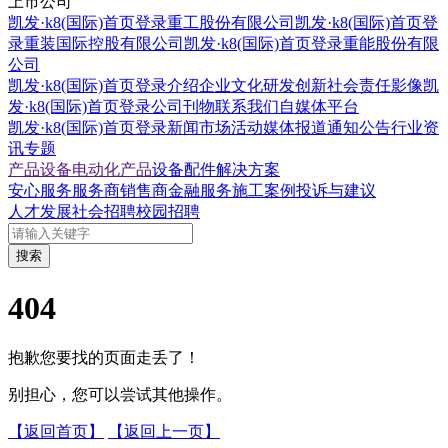
上市公司
凯发·k8(国际)首页登录重工股份有限公司
凯发·k8(国际)首页登
录重装国际控股有限公司
凯发·k8(国际)首页登录重能股份有限
公司
凯发·k8(国际)首页登录介绍
企业文化
研发创新
社会责任
影像凯
发·k8(国际)首页登录
公司刊物
联系我们
自媒体平台
凯发·k8(国际)首页登录新闻
市场活动
媒体报道
通知公告
行业资
讯
专题
产品设备
电动化产品
设备配件
解决方案
安心服务
服务商
销售商
金融服务
施工案例
投诉与建议
人才发展
社会招聘
校园招聘
搜索
404
抱歉您要找的页面走丢了！
别担心，您可以尝试其他操作。
【返回首页】
【返回上一页】