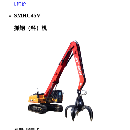

询价
SMHC45V
抓钢（料）机